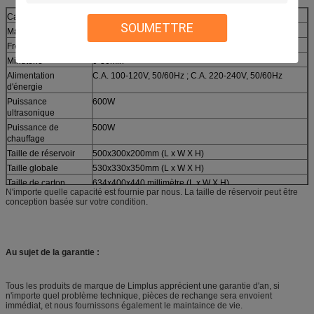
Capacité de réservoir
30L
SOUMETTRE
Matériel
Acier inoxydable SUS304
Fréquence
40KHz
Minuterie
0-30min
Alimentation
C.A. 100-120V, 50/60Hz ; C.A. 220-240V, 50/60Hz
d'énergie
Puissance
600W
ultrasonique
Puissance de
500W
chauffage
Taille de réservoir
500x300x200mm (L x W X H)
Taille globale
530x330x350mm (L x W X H)
Taille de carton
634x400x440 millimètre (L x W X H)
N'importe quelle capacité est fournie par nous. La taille de réservoir peut être
N.W
14 kilogrammes
conception basée sur votre condition.
G.W
16 kilogrammes
Temps de garantie
12 mois
Méthode d'expédition
DHL, Fedex, UPS, TNT, SME, ARAMEX, par avion, par la
Au sujet de la garantie :
mer
Tous les produits de marque de Limplus apprécient une garantie d'an, si
n'importe quel problème technique, pièces de rechange sera envoient
immédiat, et nous fournissons également le maintaince de vie.