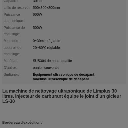
Capacité:
30liter
taille de réservoir:
500x300x200mm
Puissance
600W
ultrasonique:
Puissance de
500W
chauffage:
Minuterie:
0~30min réglable
appareil de
20~80℃ réglable
chauffage:
Matériau:
SUS304 de haute qualité
D'autres:
panier, couvercle
Équipement ultrasonique de décapant
Surligner:
,
machine ultrasonique de décapant
La machine de nettoyage ultrasonique de Limplus 30
litres, injecteur de carburant équipe le joint d'un gicleur
LS-30
Bordereau d'expédition :