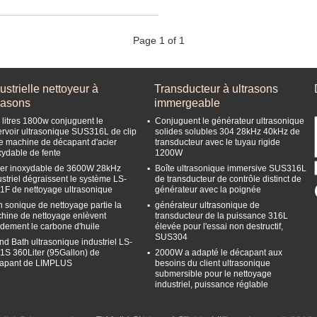
Page 1 of 1
ustrielle nettoyeur à
Transducteur à ultrasons
rasons
immergeable
 litres 1800w conjuguent le
Conjuguent le générateur ultrasonique
ervoir ultrasonique SUS316L de clip
solides solubles 304 28kHz 40kHz de
e machine de décapant d'acier
transducteur avec le tuyau rigide
xydable de fente
1200W
cier inoxydable de 3600W 28kHz
Boîte ultrasonique immersive SUS316L
ustriel dégraissent le système LS-
de transducteur de contrôle distinct de
1F de nettoyage ultrasonique
générateur avec la poignée
h sonique de nettoyage partie la
générateur ultrasonique de
hine de nettoyage enlèvent
transducteur de la puissance 316L
idement le carbone d'huile
élevée pour l'essai non destructif,
SUS304
nd Bath ultrasonique industriel LS-
1S 360Liter (95Gallon) de
2000W a adapté le décapant aux
apant de LIMPLUS
besoins du client ultrasonique
submersible pour le nettoyage
industriel, puissance réglable