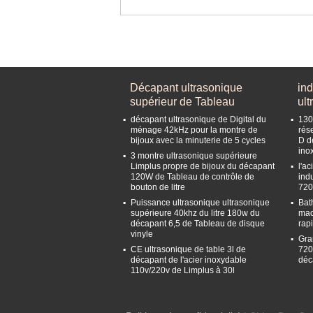
Décapant ultrasonique
ind
supérieur de Tableau
ult
décapant ultrasonique de Digital du
130
ménage 42kHz pour la montre de
rés
bijoux avec la minuterie de 5 cycles
D d
ino
3 montre ultrasonique supérieure
Limplus propre de bijoux du décapant
l'a
120W de Tableau de contrôle de
ind
bouton de litre
720
Puissance ultrasonique ultrasonique
Bat
supérieure 40khz du litre 180w du
mac
décapant 6,5 de Tableau de disque
rap
vinyle
Gra
CE ultrasonique de table 3l de
720
décapant de l'acier inoxydable
déc
110v/220v de Limplus à 30l