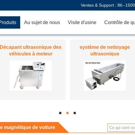
Ventes & Support :
86--150
Produits
Au sujet de nous
Visite d'usine
Contrôle de qu
Décapant aveugle
appareil d'enregistrement
ultrasonique
sur bande magnétique de
voiture
hd
hd
hd
de magnétique de voiture