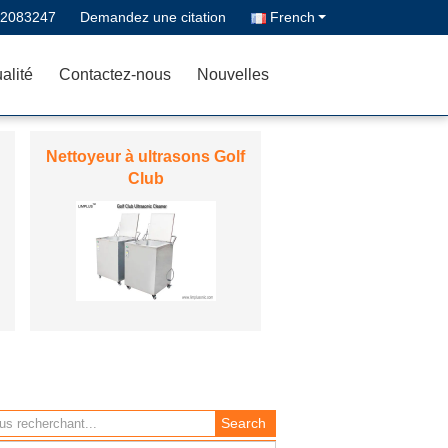
02083247
Demandez une citation
French
alité
Contactez-nous
Nouvelles
machine de soudure
ultrasonore