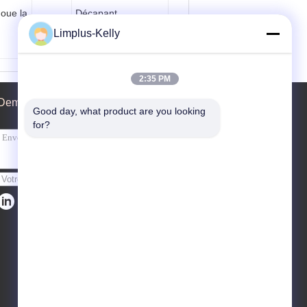
oue la
Décapant
ultrasonique en
Limplus-Kelly
laiton de trois
réservoirs avec le
système sifflant
3600W de jet
2:35 PM
pour
d'écumoire d'huile
Demande de soumission
Taille du réservoir:
Good day, what product are you looking 
ssent
550x1200x500mm
for?
 304/
Puissance ultraso
nique:
3600W
L / ré
Fréquence ultraso
nore:
40KHz
Envoyez
28kHz
Matériel:
SUS304
20V tr
80V tr