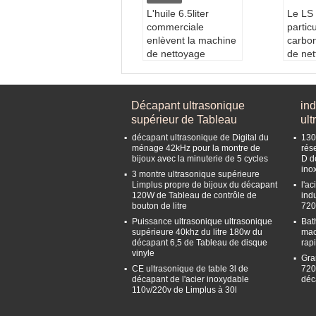
L'huile 6.5liter
Le LS
commerciale
partic
enlèvent la machine
carbo
de nettoyage
de ne
ultrasonique de
ultras
carte
litres
Capacité:
6.5l
-4801 f
Décapant ultrasonique
ind
Minuteur:
0~30min
Capac
supérieur de Tableau
ult
utes réglable
Puiss
Température:
ajdus
nique
décapant ultrasonique de Digital du
130
t 20~80C
Puiss
ménage 42kHz pour la montre de
rés
bijoux avec la minuterie de 5 cycles
D d
Fréquence ultraso
ffage
ino
nore:
40KHz
Fréqu
3 montre ultrasonique supérieure
Limplus propre de bijoux du décapant
l'a
nore:
120W de Tableau de contrôle de
ind
z
bouton de litre
720
Puissance ultrasonique ultrasonique
Bat
supérieure 40khz du litre 180w du
mac
décapant 6,5 de Tableau de disque
rap
vinyle
Gra
CE ultrasonique de table 3l de
720
décapant de l'acier inoxydable
déc
110v/220v de Limplus à 30l