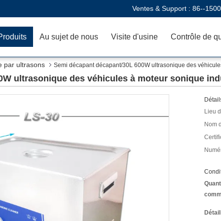
Ventes & Support :
86--150
Produits
Au sujet de nous
Visite d'usine
Contrôle de qu
 par ultrasons
Semi décapant décapant/30L 600W ultrasonique des véhicules
W ultrasonique des véhicules à moteur sonique ind
Détail
Lieu d
Nom d
Certifi
Numér
Condit
Quant
comm
Détai