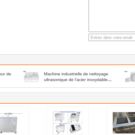
eur de
Machine industrielle de nettoyage
ultrasonique de l'acier inoxydable
28kHz avec rincer le réservoir de
séchage