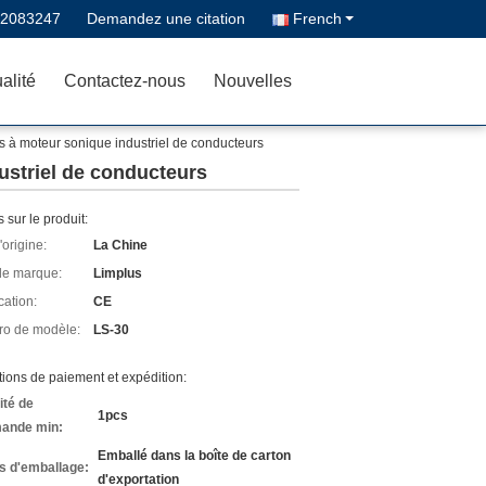
02083247
Demandez une citation
French
alité
Contactez-nous
Nouvelles
 à moteur sonique industriel de conducteurs
ustriel de conducteurs
s sur le produit:
'origine:
La Chine
e marque:
Limplus
cation:
CE
o de modèle:
LS-30
ions de paiement et expédition:
ité de
1pcs
ande min:
Emballé dans la boîte de carton
ls d'emballage:
d'exportation