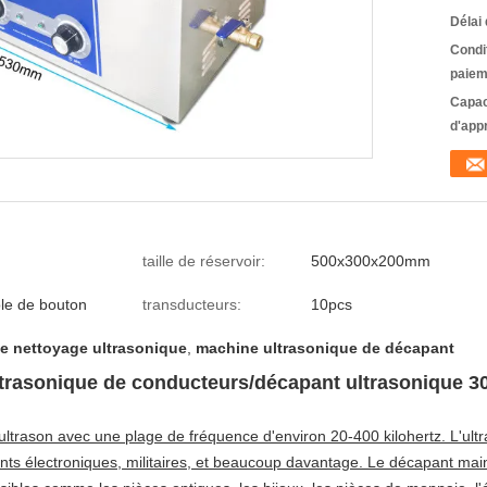
Délai 
Condi
paiem
Capac
d'app
taille de réservoir:
500x300x200mm
le de bouton
transducteurs:
10pcs
e nettoyage ultrasonique
,
machine ultrasonique de décapant
trasonique de conducteurs/décapant ultrasonique 
'ultrason avec une plage de fréquence d'environ 20-400 kilohertz. L'u
s électroniques, militaires, et beaucoup davantage. Le décapant mainte