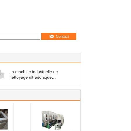
Contact
La machine industrielle de
nettoyage ultrasonique
d'OEM/ODM a adapté à réservoir
unique aux besoins du client