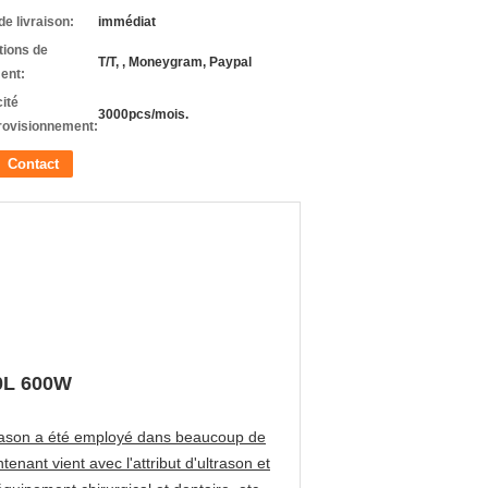
de livraison:
immédiat
tions de
T/T, , Moneygram, Paypal
ent:
ité
3000pcs/mois.
rovisionnement:
Contact
30L 600W
ltrason a été employé dans beaucoup de
nant vient avec l'attribut d'ultrason et