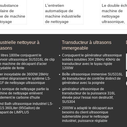
 substance
L'entretien
Le double éch
ulaire de
automatique de
machine de
ne de machine
machine industrielle
nettoyage
ttoyage
de nettoyage
ultrasonique,
onique de 200
ultrasonique pour
décapant
 2400w de
les composants
ultrasonique
iltre
huileux lourds
automatique 
ustrielle nettoyeur à
Transducteur à ultrasons
ité:
200litre
dégraissent
des pièces de
rasons
immergeable
ance ultraso
Capacité:
38Liter
voiture dégrai
:
2400watts
Matériel:
Acier inox
Matériel:
SUS
 litres 1800w conjuguent le
Conjuguent le générateur ultrasonique
ance de chau
ydable 304
316L
ervoir ultrasonique SUS316L de clip
solides solubles 304 28kHz 40kHz de
e machine de décapant d'acier
transducteur avec le tuyau rigide
:
6000W
Puissance ultraso
Capacité:
135
xydable de fente
1200W
ence ultraso
nique:
600W
servoir
cier inoxydable de 3600W 28kHz
Boîte ultrasonique immersive SUS316L
28kHz / 40kH
Fréquence:
40KHz
Fréquence:
ustriel dégraissent le système LS-
de transducteur de contrôle distinct de
ou 40kHz
1F de nettoyage ultrasonique
générateur avec la poignée
Tension:
AC2
h sonique de nettoyage partie la
générateur ultrasonique de
iphasé ou AC3
hine de nettoyage enlèvent
transducteur de la puissance 316L
iphasé
idement le carbone d'huile
élevée pour l'essai non destructif,
SUS304
nd Bath ultrasonique industriel LS-
1S 360Liter (95Gallon) de
2000W a adapté le décapant aux
apant de LIMPLUS
besoins du client ultrasonique
submersible pour le nettoyage
industriel, puissance réglable