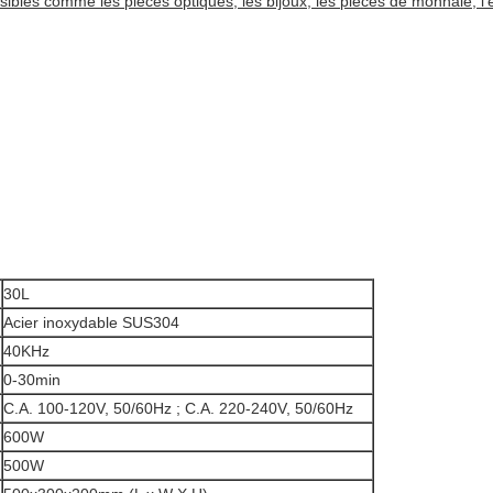
nsibles comme les pièces optiques, les bijoux, les pièces de monnaie, l'é
30L
Acier inoxydable SUS304
40KHz
0-30min
C.A. 100-120V, 50/60Hz ; C.A. 220-240V, 50/60Hz
600W
500W