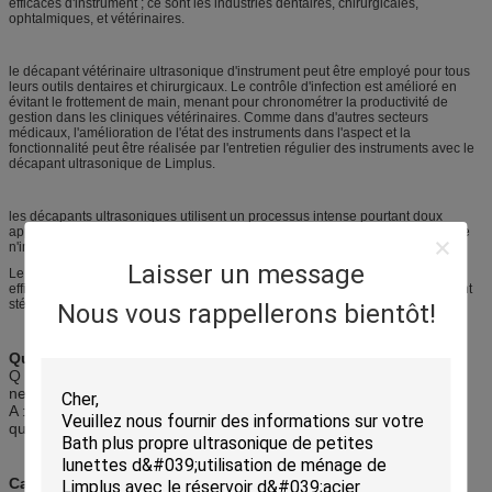
efficaces d'instrument ; ce sont les industries dentaires, chirurgicales,
ophtalmiques, et vétérinaires.
le décapant vétérinaire ultrasonique d'instrument peut être employé pour tous
leurs outils dentaires et chirurgicaux. Le contrôle d'infection est amélioré en
évitant le frottement de main, menant pour chronométrer la productivité de
gestion dans les cliniques vétérinaires. Comme dans d'autres secteurs
médicaux, l'amélioration de l'état des instruments dans l'aspect et la
fonctionnalité peut être réalisée par l'entretien régulier des instruments avec le
décapant ultrasonique de Limplus.
les décapants ultrasoniques utilisent un processus intense pourtant doux
appelé la cavitation pour frotter tous les contaminants de la surface entière de
n'importe quel article immergé dans le bain de nettoyage.
Laisser un message
Le décapant ultrasonique de Limplus rendent le nettoyage facile, rapide et
efficace. Enlevez les débris, une partie de bacterias de matériel médical avant
stérilisent.
Nous vous rappellerons bientôt!
Question :
Q : Combien de fois est-ce que je devrais changer le liquide de
nettoyage dans mon réservoir ?
A : Changé toutes les fois qu'il devient visiblement trop souillé, ou
quand le processus de nettoyage n'est pas comme efficace
Caractéristiques :