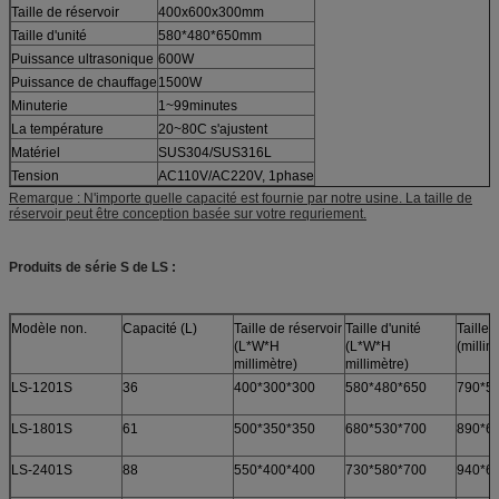
Taille de réservoir
400x600x300mm
Taille d'unité
580*480*650mm
Puissance ultrasonique
600W
Puissance de chauffage
1500W
Minuterie
1~99minutes
La température
20~80C s'ajustent
Matériel
SUS304/SUS316L
Tension
AC110V/AC220V, 1phase
Remarque : N'importe quelle capacité est fournie par notre usine. La taille de
réservoir peut être conception basée sur votre requriement.
Produits de série S de LS :
Modèle non.
Capacité (L)
Taille de réservoir
Taille d'unité
Taille
(L*W*H
(L*W*H
(millim
millimètre)
millimètre)
LS-1201S
36
400*300*300
580*480*650
790*5
LS-1801S
61
500*350*350
680*530*700
890*6
LS-2401S
88
550*400*400
730*580*700
940*6