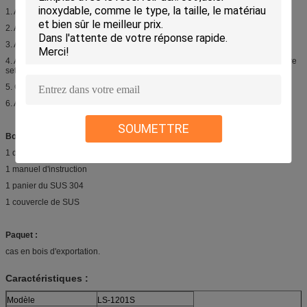
1. Avec la fonction de chauffage. jusqu'à 80C est disponible.
2. Avec le mode de champ, obtenez un meilleur résultat de nettoyage.
3. Avec le panier de SUS, adaptez pour la taille différente de l'objet.
4. Avec le système de chauffage constant automatique, assurez la température
setted
5. Contrôle de générateur d'encart.
6. Avec le drainage, facile de tirer l'eau/liquide
SOUMETTRE
Bordereau d'expédition :
1 décapant LS-1201 ultrasonique réglé
1 manuel d'instruction
1 panier du SUS 304
1 couvercle de SUS
Paquet :
cas en bois d'exportation.
Caractéristiques :
Modèle
LS-1201S