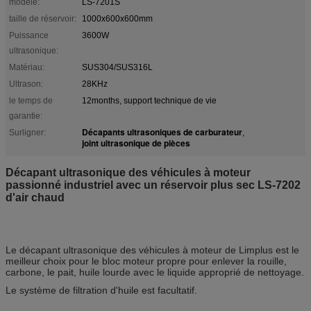
modèle:
LS-7201S
taille de réservoir:
1000x600x600mm
Puissance
3600W
ultrasonique:
Matériau:
SUS304/SUS316L
Ultrason:
28KHz
le temps de
12months, support technique de vie
garantie:
Décapants ultrasoniques de carburateur
Surligner:
,
joint ultrasonique de pièces
Décapant ultrasonique des véhicules à moteur
passionné industriel avec un réservoir plus sec LS-7202
d'air chaud
Le décapant ultrasonique des véhicules à moteur de Limplus est le
meilleur choix pour le bloc moteur propre pour enlever la rouille,
carbone, le pait, huile lourde avec le liquide approprié de nettoyage.
Le système de filtration d'huile est facultatif.