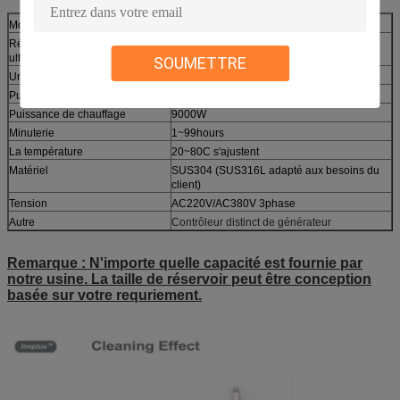
Modèle
LS-7202
Réservoir de nettoyage
1000x600x600mm (L*W*H)
ultrasonique
SOUMETTRE
Un réservoir plus sec
1000x600x600mm (L*W*H)
Puissance ultrasonique
3600W
Puissance de chauffage
9000W
Minuterie
1~99hours
La température
20~80C s'ajustent
Matériel
SUS304 (SUS316L adapté aux besoins du
client)
Tension
AC220V/AC380V 3phase
Autre
Contrôleur distinct de générateur
Remarque : N'importe quelle capacité est fournie par
notre usine. La taille de réservoir peut être conception
basée sur votre requriement.