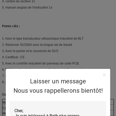
4. cordon du secteur 1x
5. manuel anglais de l'instruction 1x
Points clés :
1. Avec le type transducteur ultrasonique industriel de BLT
2. Réservoir SUS304 avec la longue vie de travail
3. Avec le panier et le couvercle de SUS
4. Certificat : CE
5. Avec le contrôle industriel de panneau de carte PCB.
6. D'élément la chaleur commandée thermostatiquement
7. Responsabilité de Ruduce
Laisser un message
8. Avec la garantie 12months
Nous vous rappellerons bientôt!
Caractéristiques :
Modèle
LS-15
Capacité de réservoir
15liter
Matériel
Acier inoxydable SUS304