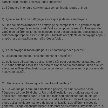
caractéristiques très petites sur des substrats ;
La fréquence inférieure convient aux contaminants lourds et bruts.
Q : Quelle solution de nettoyage est-ce que je devrais employer ?
A : Des solutions avancées de nettoyage se composent d'un grand choix de
détergents, d'agents mouillants et d'autres composants réactifs. Une grande
variété de différentes formules conçues pour des applications spécifiques. La
sélection appropriée est cruciale pour l'activité acceptable de nettoyage et pour
empêcher des réactions non désirées à l'objet.
Q : Le nettoyage ultrasonique peut-il endommager des pièces ?
A : Ultrasonique ne peut pas endommager des pièces.
Le nettoyage ultrasonique est considéré sûr pour des majeures parties, bien
que dans certains cas il soit nécessaire d'observer la précaution. Bien que les
effets des milliers d'implosions par seconde soit très puissant, le processus de
nettoyage est sûr.
Q. : Un réservoir ultrasonique bruyant est-il meilleur ?
A. : Le volume peut être dû à l'isolation pauvre, ou à un système basse
fréquence tel que 20 kilohertz. Un bruit d'hésitation se produira quand des
objets sont immergés dans la solution mais seulement pendant quelques
secondes ; en général l'observation visuelle de l'action de nettoyage sur la
pièce est la meilleure manière de juger l'efficacité. Les différents types de
générateurs également produisent différents types d'ondes ultrasoniques, c.-à-