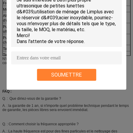
Fréquence
40KHz
Minuterie
0-30min
Alimentation
C.A. 100-120V, 50/60Hz ; C.A. 220-240V, 50/60Hz
d'énergie
Puissance
360W
ultrasonique
Puissance de
300W
chauffage
Taille de réservoir
330x300x150mm (L x W X H) (13" x11.8 " x5.9 »)
Taille globale
3600x330x310mm (L x W X H) (14,2 " x13 " x12.2 »)
N'importe quelle capacité est fournie par nous. La taille de réservoir peut être
Taille de carton
460x400x370 millimètre (L x W X H) (18,1 " x15.7 "
conception basée sur votre condition.
x14.6 »)
N.W
10 kilogrammes
SOUMETTRE
G.W
11 kilogrammes
Temps de garantie
12 mois
FAQ :
Méthode d'expédition
DHL, Fedex, UPS, TNT, SME, ARAMEX, par avion, par la
Q. : Que diriez-vous de la garantie ?
mer
A. : la garantie de 1 an, si n'importe quel problème technique pendant le temps
de garantie, les pièces libres sera envoient immédiat.
Q. : Comment choisir la fréquence appropriée ?
A. : La haute fréquence est pour des fines particules et le nettoyage des