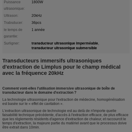
Puissance
1800W
ultrasonique:
Ultrason:
20kHz
Trabsducer:
36pcs
le temps de
1 année
garantie:
transducteur ultrasonique imperméable
Surligner:
,
transducteur ultrasonique submersible
Transducteurs immersifs ultrasoniques
d'extraction de Limplus pour le champ médical
avec la fréquence 20kHz
Comment vont-elles l'utilisation immersive ultrasonique de boîte de
transducteur dans le domaine d'extraction ?
La technologie ultrasonique pour l'extraction de médecine, homogénéisation
est basée sur le « effet de cavitation ».
L'extraction ultrasonique de technologie est au delà de n'importe quelle
faisabilité technique précédente, d'accès à l'extraction efficace, de plus efficace
que les règlements résidents d'agence d'extraction de chaleur, et raccourcit le
temps d'extraction, la majeure partie du matériel avant que le processus doive
être extrait dans 10min.