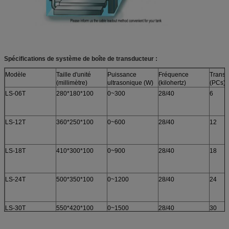
Spécifications de système de boîte de transducteur :
Modèle
Taille d'unité
Puissance
Fréquence
Transd
(millimètre)
ultrasonique (W)
(kilohertz)
(PCs)
LS-06T
280*180*100
0~300
28/40
6
LS-12T
360*250*100
0~600
28/40
12
LS-18T
410*300*100
0~900
28/40
18
LS-24T
500*350*100
0~1200
28/40
24
LS-30T
550*420*100
0~1500
28/40
30