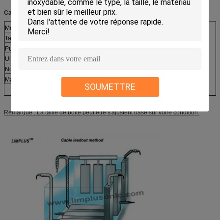
Caractéristiques :
Modèle
LS-36T
Taille de boîte de transducteur
620*500*100mm
Puissance ultrasonique
0~1800W
Ultrason
20kHz
Nombre ultrasonique de transducteur
36pcs
Matériel
SUS316L
SOUMETTRE
Remarque : La taille de boîte peut être s'ajustent basé sur votre condition.