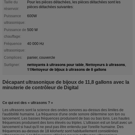
Taille du
Pour les pièces détachées, les pièces détachées sont les
pièces détachées suivantes:
réservoir:
Puissance
600W
ultrasonique:
Puissance de
500 W
chauffage:
Fréquence
40 000 Hz
ultrasonique:
Complices:
panier, couvercle
nettoyants à ultrasons pour table
Nettoyeurs à ultrasons
Surligner:
,
,
11Nettoyeur de bijoux à ultrasons de 8 gallons
Décapant ultrasonique de bijoux de 11,8 gallons avec la
minuterie de contrôleur de Digital
Ce qui est des « ultrasons ? »
Les ultrasons sont la science des ondes sonores au-dessus des limites de
l'audibilité humaine. La fréquence d'une onde sonore détermine son ton ou
lancement. Les basses fréquences produisent de bas ou bas tons. Les hautes
fréquences produisent des tons élevés ou triples. L'ultrason est un bruit avec un
lancement si haut qu'il ne peut pas être entendu par l'oreille humaine. Des
fréquences au-dessus de 18 kilohertz sont habituellement considérées