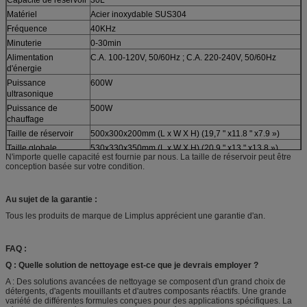
Matériel
Acier inoxydable SUS304
Fréquence
40KHz
Minuterie
0-30min
Alimentation
C.A. 100-120V, 50/60Hz ; C.A. 220-240V, 50/60Hz
d'énergie
Puissance
600W
ultrasonique
Puissance de
500W
chauffage
Taille de réservoir
500x300x200mm (L x W X H) (19,7 " x11.8 " x7.9 »)
Taille globale
530x330x350mm (L x W X H) (20,9 " x13 " x13.8 »)
N'importe quelle capacité est fournie par nous. La taille de réservoir peut être
Taille de carton
634x400x440 millimètre (L x W X H) (25" x15.7 "
conception basée sur votre condition.
x17.3 »)
N.W
14 kilogrammes
Au sujet de la garantie :
G.W
16 kilogrammes
Tous les produits de marque de Limplus apprécient une garantie d'an.
Temps de garantie
12 mois
Méthode d'expédition
DHL, Fedex, UPS, TNT, SME, ARAMEX, par avion, par la
FAQ :
mer
Q : Quelle solution de nettoyage est-ce que je devrais employer ?
A : Des solutions avancées de nettoyage se composent d'un grand choix de
détergents, d'agents mouillants et d'autres composants réactifs. Une grande
variété de différentes formules conçues pour des applications spécifiques. La