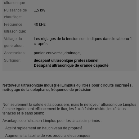
ultrasonique:
Puissance de
1,5 kW
chauffage:
Fréquence
40 kHz
ultrasonique:
Voltage du
Les réglages de la tension sont indiqués dans le tableau 1
ci-après.
générateur:
Accessoires:
panier, couvercle, drainage,
décapant ultrasonique professionnel
Surligner:
,
Décapant ultrasonique de grande capacité
Nettoyeur ultrasonique industriel Limplus 40 litres pour circuits imprimés,
nettoyage de la colophane, fréquence de précision
Non seulement la saleté et la poussière, mais le nettoyeur ultrasonique Limplus
élimine également efficacement le flux, les flux à faible résidu, les résidus
tenaces et le sans plomb.
Avantages de l'ultrason Limplus pour les circuits imprimés :
Atteint rapidement un haut niveau de propreté
Augmente la fiabilité de vos produits électroniques