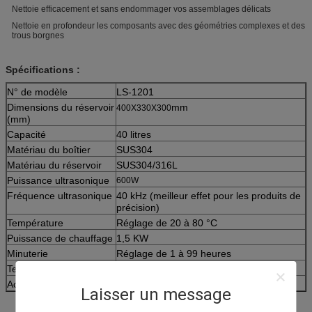
Nettoie efficacement et sans endommager vos assemblages délicats
Nettoie en profondeur les composants avec des géométries complexes et des
trous borgnes
Spécifications :
N° de modèle
LS-1201
Dimensions du réservoir
mm
400X330X300
(mm)
Capacité
40 litres
Matériau du boîtier
SUS304
Matériau du réservoir
SUS304/316L
Puissance ultrasonique
600W
Fréquence ultrasonique
40 kHz (meilleur effet pour les produits de
précision)
Température
Réglage de 20 à 80 °C
Puissance de chauffage
1,5 KW
Minuterie
Réglage de 1 à 99 heures
Tension du générateur
AC110V / AC220V, 1 phase
Accessoires
panier, couvercle, drainage,
Laisser un message