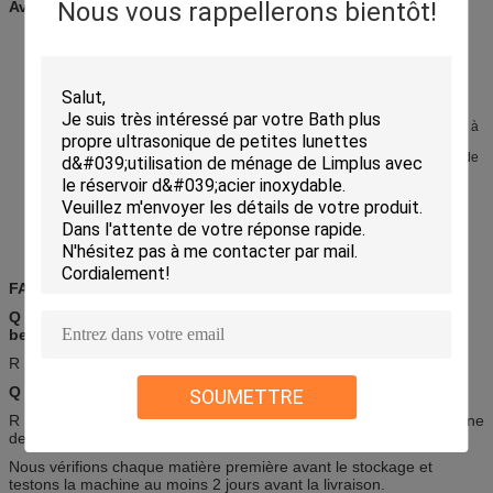
Nous vous rappellerons bientôt!
Avantages :
Personnalisé selon la demande du client
Fréquence ultrasonique : 28 kHz ou 40 kHz.
La température peut être réglée de 20 à 95 °C.
La puissance ultrasonique peut être réglée de 0 à 100 %.
Avec couvercle gratuit et panier en acier inoxydable SUS304.
Qualité industrielle pour un fonctionnement continu 24 heures sur 24.
Transducteur ultrasonique de qualité industrielle, circuit imprimé résistant à
l'humidité.
Générateur avancé, balayage de fréquence, haute qualité, meilleur effet de
nettoyage.
Entièrement portable, les machines d'un volume de 36 L et plus sont
équipées de roues, de roues verrouillables pour la stabilité.
Machine entière en acier inoxydable SUS304, réservoir de 2 mm
d'épaisseur pour la résistance aux acides et à la corrosion.
FAQ :
Q : La taille du réservoir peut-elle être conçue selon mes
besoins ?
R : Bien sûr, c'est possible. Les OEM/ODM sont les bienvenus.
Q : Qu'en est-il de la qualité ?
SOUMETTRE
R : Nos ingénieurs ont plus de 10 ans d'expérience dans le domaine
des ultrasons.
Nous vérifions chaque matière première avant le stockage et
testons la machine au moins 2 jours avant la livraison.