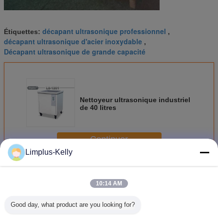
décapant ultrasonique professionnel
Étiquettes:
,
décapant ultrasonique d'acier inoxydable
,
Décapant ultrasonique de grande capacité
Nettoyeur ultrasonique industriel
de 40 litres
Continuer
Limplus-Kelly
Industrielle nettoyeur à ultrasons
Plus
10:14 AM
Good day, what product are you looking for?